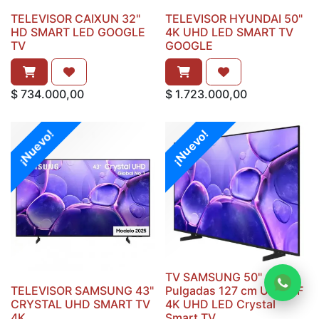
TELEVISOR CAIXUN 32"
TELEVISOR HYUNDAI 50"
HD SMART LED GOOGLE
4K UHD LED SMART TV
TV
GOOGLE
$
734.000,00
$
1.723.000,00
¡Nuevo!
¡Nuevo!
TV SAMSUNG 50"
TELEVISOR SAMSUNG 43"
Pulgadas 127 cm U8000F
CRYSTAL UHD SMART TV
4K UHD LED Crystal
4K
Smart TV