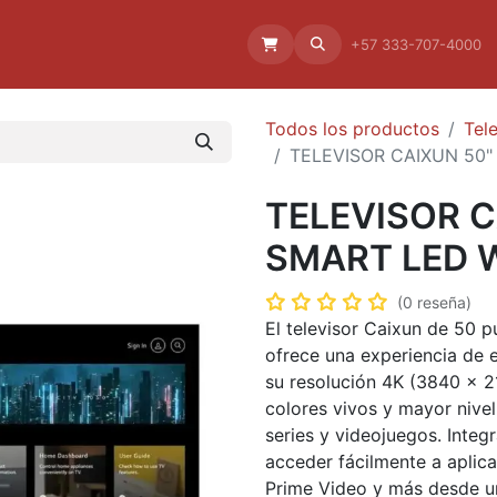
Aliado
La empresa
Aliados
+57 333-707-4000
Todos los productos
Tel
TELEVISOR CAIXUN 50
TELEVISOR C
SMART LED 
(0 reseña)
El televisor Caixun de 5
ofrece una experiencia de e
su resolución 4K (3840 × 2
colores vivos y mayor nivel 
series y videojuegos. Inte
acceder fácilmente a aplic
Prime Video y más desde un