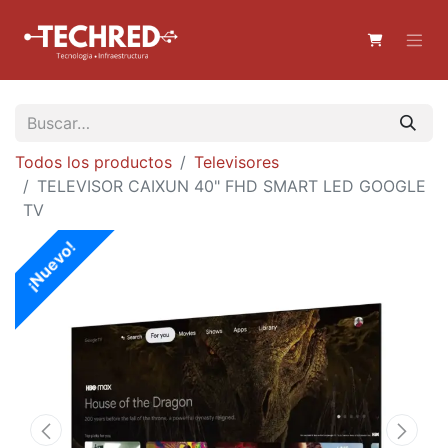
Todos los productos
Televisores
TELEVISOR CAIXUN 40" FHD SMART LED GOOGLE
TV
¡Nuevo!