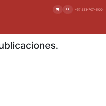
Aliado
La empresa
Aliados
+57 333-707-4000
ublicaciones.