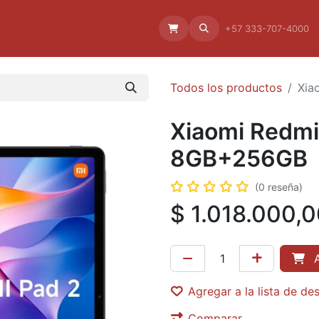
Aliado
La empresa
Aliados
+57 333-707-4000
Todos los productos
Xia
Xiaomi Redmi 
8GB+256GB
(0 reseña)
$
1.018.000,
A
Agregar a la lista de de
Comparar