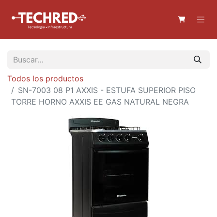
Todos los productos
SN-7003 08 P1 AXXIS - ESTUFA SUPERIOR PISO
TORRE HORNO AXXIS EE GAS NATURAL NEGRA