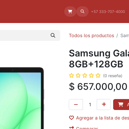
Aliado
La empresa
Aliados
+57 333-707-4000
Todos los productos
Sam
Samsung Gala
8GB+128GB
(0 reseña)
$
657.000,00
A
Agregar a la lista de de
Comparar