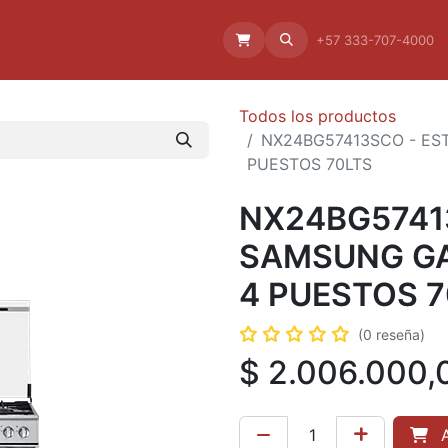
Aliado
La empresa
Aliados
+57 333-707-4000
Todos los productos
NX24BG57413SCO - E
PUESTOS 70LTS
NX24BG5741
SAMSUNG G
4 PUESTOS 7
(0 reseña)
$
2.006.000,
A