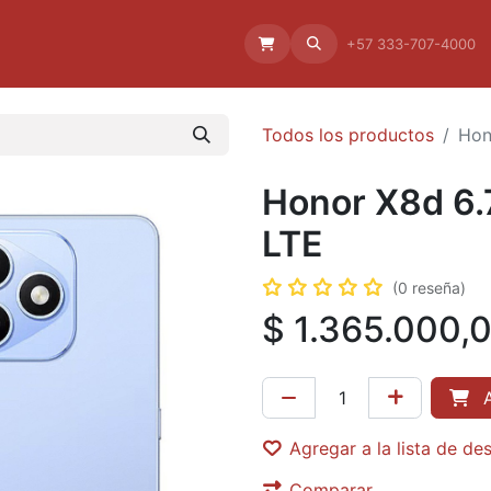
Aliado
La empresa
Aliados
+57 333-707-4000
Todos los productos
Hon
Honor X8d 6
LTE
(0 reseña)
$
1.365.000,
A
Agregar a la lista de de
Comparar