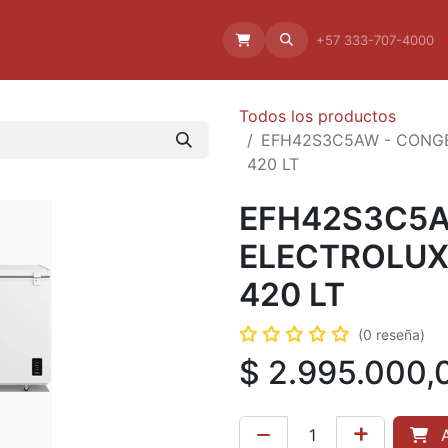
Aliado
La empresa
Aliados
+57 333-707-4000
Todos los productos
EFH42S3C5AW - CONG
420 LT
EFH42S3C5A
ELECTROLUX
420 LT
(0 reseña)
$
2.995.000,
A