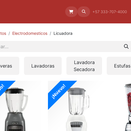
Aliado
La empresa
Aliados
+57 333-707-4000
tos
Electrodomesticos
Licuadora
Lavadora
veras
Lavadoras
Estufas
Secadora
vo!
¡Nuevo!