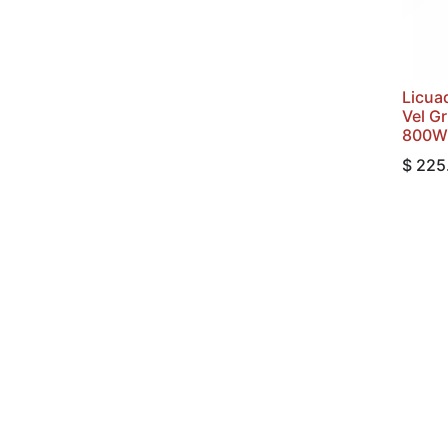
Licua
Vel G
800W
$
225