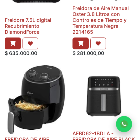
Freidora de Aire Manual
Oster 3.8 Litros con
Freidora 7.5L digital
Controles de Tiempo y
Recubrimiento
Temperatura Negra
DiamondForce
2214165
$
635.000,00
$
281.000,00
AFBD62-1BDLA -
FREIDORA DE AIRE
FREIDORA DE AIRE BLACK