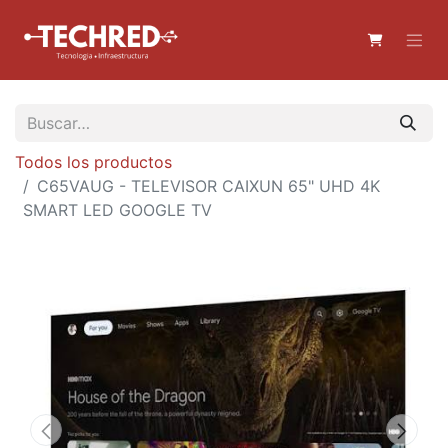
Todos los productos
C65VAUG - TELEVISOR CAIXUN 65" UHD 4K
SMART LED GOOGLE TV