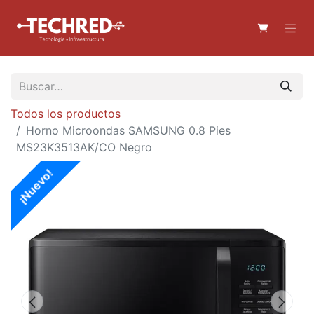
Todos los productos
Horno Microondas SAMSUNG 0.8 Pies
MS23K3513AK/CO Negro
¡Nuevo!