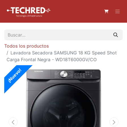
Todos los productos
Lavadora Secadora SAMSUNG 18 KG Speed Shot
Carga Frontal Negra - WD18T6000GV/CO
¡Nuevo!