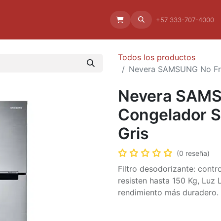
Aliado
La empresa
Aliados
+57 333-707-4000
Todos los productos
Nevera SAMSUNG No Fros
Nevera SAMS
Congelador Su
Gris
(0 reseña)
Filtro desodorizante: contr
resisten hasta 150 Kg, Luz L
rendimiento más duradero.