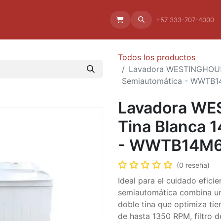
Aliado
La empresa
Aliados
+57 333-707-4000
Todos los productos
Lavadora WESTINGHOUSE
Semiautomática - WWT
Lavadora WE
Tina Blanca 
- WWTB14
(0 reseña)
Ideal para el cuidado eficie
semiautomática combina un
doble tina que optimiza ti
de hasta 1350 RPM, filtro 