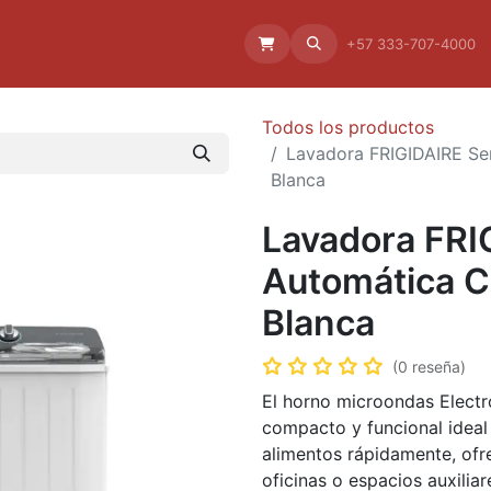
Aliado
La empresa
Aliados
+57 333-707-4000
Todos los productos
Lavadora FRIGIDAIRE Se
Blanca
Lavadora FRI
Automática Ca
Blanca
(0 reseña)
El horno microondas Electr
compacto y funcional ideal
alimentos rápidamente, of
oficinas o espacios auxilia