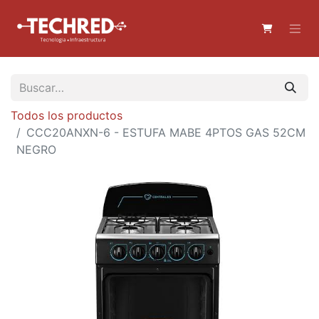
Todos los productos
CCC20ANXN-6 - ESTUFA MABE 4PTOS GAS 52CM
NEGRO