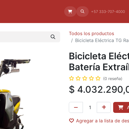
Aliado
La empresa
Aliados
+57 333-707-4000
Todos los productos
Bicicleta Eléctrica TG R
Bicicleta Elé
Batería Extra
(0 reseña)
$
4.032.290,
A
Agregar a la lista de de