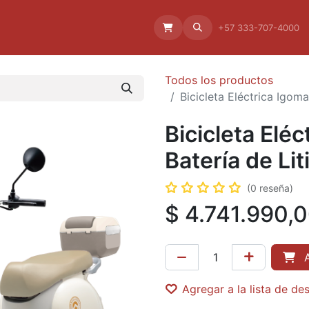
Aliado
La empresa
Aliados
+57 333-707-4000
Todos los productos
Bicicleta Eléctrica Igoma
Bicicleta Elé
Batería de Liti
(0 reseña)
$
4.741.990,
A
Agregar a la lista de de