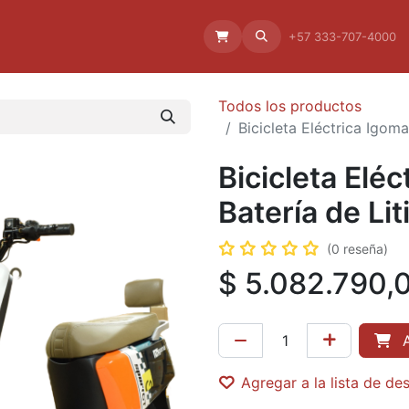
Aliado
La empresa
Aliados
+57 333-707-4000
Todos los productos
Bicicleta Eléctrica Igom
Bicicleta Elé
Batería de Lit
(0 reseña)
$
5.082.790,
A
Agregar a la lista de de