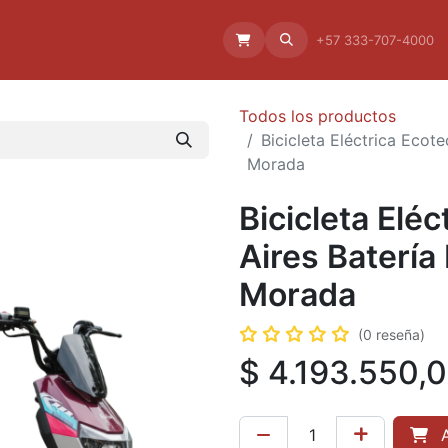
Aliado
La empresa
Aliados
+57 333-707-4000
Todos los productos
Bicicleta Eléctrica Ecot
Morada
Bicicleta Elé
Aires Batería
Morada
(0 reseña)
$
4.193.550,
A