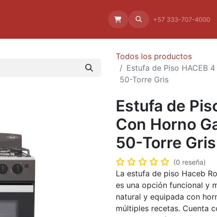
Aliado
La empresa
Aliados
+57 333-707-4000
Todos los productos
Estufa de Piso HACEB 4
50-Torre Gris
Estufa de Pi
Con Horno Ga
50-Torre Gris
(0 reseña)
La estufa de piso Haceb Ro
es una opción funcional y 
natural y equipada con horn
múltiples recetas. Cuenta c