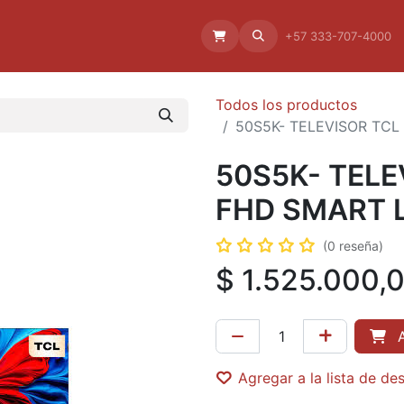
Aliado
La empresa
Aliados
+57 333-707-4000
Todos los productos
50S5K- TELEVISOR TCL
50S5K- TELE
FHD SMART 
(0 reseña)
$
1.525.000,
A
Agregar a la lista de de