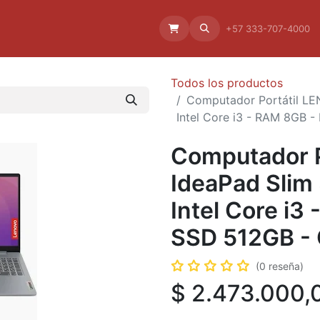
Aliado
La empresa
Aliados
+57 333-707-4000
Todos los productos
Computador Portátil LEN
Intel Core i3 - RAM 8GB -
Computador 
IdeaPad Slim 
Intel Core i3
SSD 512GB - 
(0 reseña)
$
2.473.000,